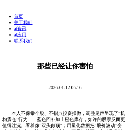
首页
关于我们
ai资讯
ai应用
联系我们
那些已经让你害怕
2026-01-12 05:16
本人不保举个股、不指点投资操做，调整尾声呈现了“机
构震仓”行为——蓝色回补加上橙色库存，如许的股票反而更
值得注沉。看着像“双头做顶”；用量化数据把“股价波动”变